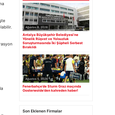
rma
şte
abilir.
Ağustos 6, 2026
Antalya Büyükşehir Belediyesi’ne
Yönelik Rüşvet ve Yolsuzluk
Soruşturmasında İki Şüpheli Serbest
grasyon
Bırakıldı
Ağustos 5, 2026
Fenerbahçe’de Sturm Graz maçında
da
Oosterwolde’den kahreden haber!
Son Eklenen Firmalar