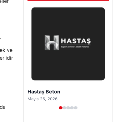
ller
.
tek ve
rlidir
Prenses Night Club
Nisan 29, 2026
 da