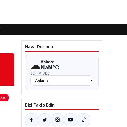
ı
Hava Durumu
☁
Ankara
NaN°C
ŞEHIR SEÇ
rest
Bizi Takip Edin