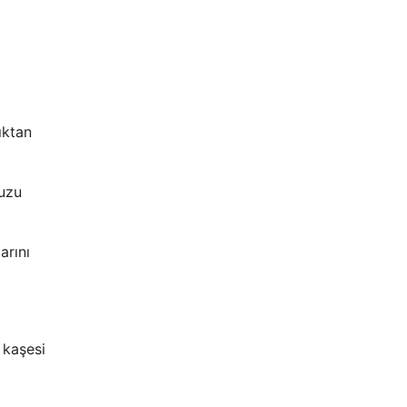
ıktan
nuzu
arını
 kaşesi