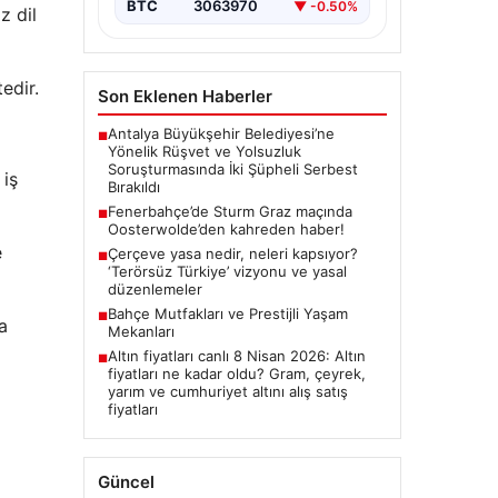
BTC
3063970
▼ -0.50%
z dil
edir.
Son Eklenen Haberler
Antalya Büyükşehir Belediyesi’ne
■
Yönelik Rüşvet ve Yolsuzluk
Soruşturmasında İki Şüpheli Serbest
 iş
Bırakıldı
Fenerbahçe’de Sturm Graz maçında
■
Oosterwolde’den kahreden haber!
e
Çerçeve yasa nedir, neleri kapsıyor?
■
‘Terörsüz Türkiye’ vizyonu ve yasal
düzenlemeler
Bahçe Mutfakları ve Prestijli Yaşam
■
a
Mekanları
Altın fiyatları canlı 8 Nisan 2026: Altın
■
fiyatları ne kadar oldu? Gram, çeyrek,
yarım ve cumhuriyet altını alış satış
fiyatları
Güncel