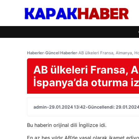
Haberler
›
Güncel Haberler
›
AB ülkeleri Fransa, Almanya, Hol
AB ülkeleri Fransa, A
İspanya’da oturma izn
admin
•
29.01.2024 13:42
•
Güncellendi: 29.01.2024
Bu haberin orijinal dili İngilizce idi.
En az beş yıldır AB’de yasal olarak ikamet ediyor