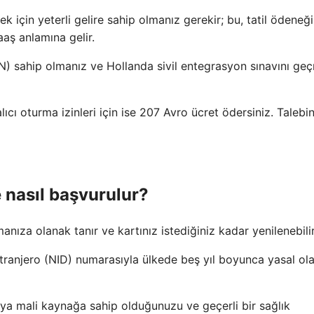
k için yeterli gelire sahip olmanız gerekir; bu, tatil ödeneği
aş anlamına gelir.
N) sahip olmanız ve Hollanda sivil entegrasyon sınavını ge
cı oturma izinleri için ise 207 Avro ücret ödersiniz. Talebin
e nasıl başvurulur?
anıza olanak tanır ve kartınız istediğiniz kadar yenilenebilir
ranjero (NID) numarasıyla ülkede beş yıl boyunca yasal ol
ya mali kaynağa sahip olduğunuzu ve geçerli bir sağlık