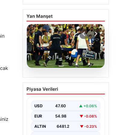
Yan Manşet
nin
ncak
05.08.2026
Fenerbahçe’de Sturm
Piyasa Verileri
Graz maçında
Oosterwolde’den
kahreden haber!
USD
47.60
▲ +0.06%
EUR
54.98
▼ -0.08%
iniz
ALTIN
6481.2
▼ -0.23%