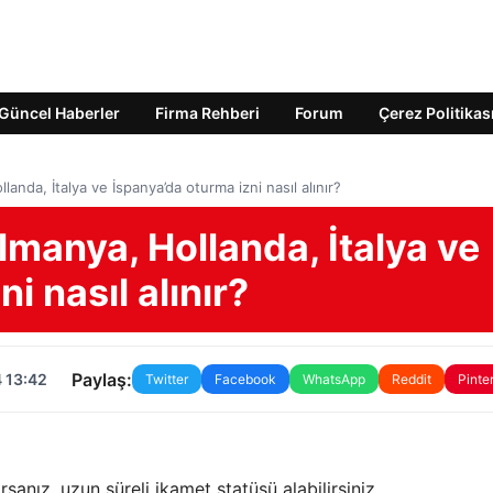
Güncel Haberler
Firma Rehberi
Forum
Çerez Politikas
landa, İtalya ve İspanya’da oturma izni nasıl alınır?
lmanya, Hollanda, İtalya ve
i nasıl alınır?
Paylaş:
 13:42
Twitter
Facebook
WhatsApp
Reddit
Pinte
sanız, uzun süreli ikamet statüsü alabilirsiniz.