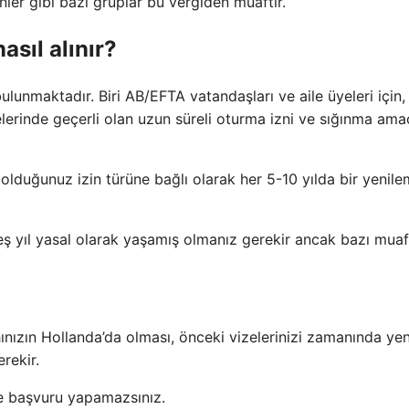
nler gibi bazı gruplar bu vergiden muaftır.
asıl alınır?
ulunmaktadır. Biri AB/EFTA vatandaşları ve aile üyeleri için, 
erinde geçerli olan uzun süreli oturma izni ve sığınma amaç
olduğunuz izin türüne bağlı olarak her 5-10 yılda bir yenil
 yıl yasal olarak yaşamış olmanız gerekir ancak bazı muafi
nızın Hollanda’da olması, önceki vizelerinizi zamanında yen
rekir.
zne başvuru yapamazsınız.