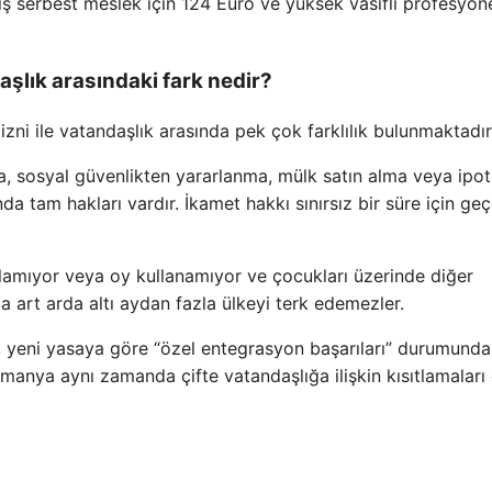
ış serbest meslek için 124 Euro ve yüksek vasıflı profesyone
aşlık arasındaki fark nedir?
ni ile vatandaşlık arasında pek çok farklılık bulunmaktadır
a, sosyal güvenlikten yararlanma, mülk satın alma veya ipo
 tam hakları vardır. İkamet hakkı sınırsız bir süre için geçe
amıyor veya oy kullanamıyor ve çocukları üzerinde diğer
 art arda altı aydan fazla ülkeyi terk edemezler.
, yeni yasaya göre “özel entegrasyon başarıları” durumunda
Almanya aynı zamanda çifte vatandaşlığa ilişkin kısıtlamaları