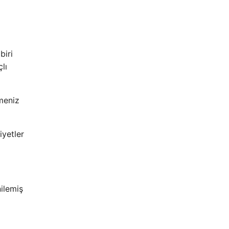
biri
lı
emeniz
yetler
ilemiş