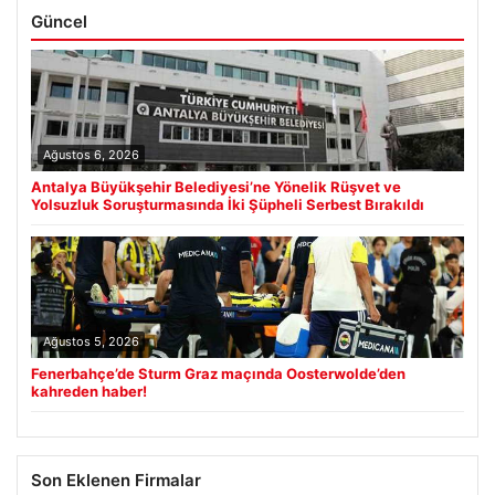
Güncel
Ağustos 6, 2026
Antalya Büyükşehir Belediyesi’ne Yönelik Rüşvet ve
Yolsuzluk Soruşturmasında İki Şüpheli Serbest Bırakıldı
Ağustos 5, 2026
Fenerbahçe’de Sturm Graz maçında Oosterwolde’den
kahreden haber!
Son Eklenen Firmalar