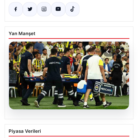
Yan Manşet
05.08.2026
Fenerbahçe’de Sturm Graz maçında
Piyasa Verileri
Oosterwolde’den kahreden haber!