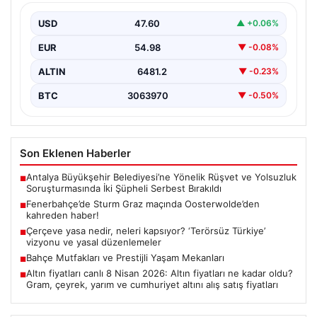
USD
47.60
▲ +0.06%
EUR
54.98
▼ -0.08%
ALTIN
6481.2
▼ -0.23%
BTC
3063970
▼ -0.50%
Son Eklenen Haberler
Antalya Büyükşehir Belediyesi’ne Yönelik Rüşvet ve Yolsuzluk
■
Soruşturmasında İki Şüpheli Serbest Bırakıldı
Fenerbahçe’de Sturm Graz maçında Oosterwolde’den
■
kahreden haber!
Çerçeve yasa nedir, neleri kapsıyor? ‘Terörsüz Türkiye’
■
vizyonu ve yasal düzenlemeler
Bahçe Mutfakları ve Prestijli Yaşam Mekanları
■
Altın fiyatları canlı 8 Nisan 2026: Altın fiyatları ne kadar oldu?
■
Gram, çeyrek, yarım ve cumhuriyet altını alış satış fiyatları