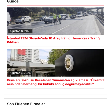
Güncel
Ağustos 8, 2026
İstanbul TEM Otoyolu’nda 10 Araçlı Zincirleme Kaza Trafiği
Kilitledi
Ağustos 7, 2026
Dışişleri Sözcüsü Keçeli’den Yunanistan açıklaması. “Ülkemiz
açısından herhangi bir hukuki sonuç doğurmayacaktır”
Son Eklenen Firmalar