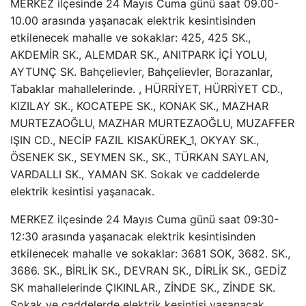
MERKEZ ilçesinde 24 Mayıs Cuma günü saat 09.00-
10.00 arasında yaşanacak elektrik kesintisinden
etkilenecek mahalle ve sokaklar: 425, 425 SK.,
AKDEMİR SK., ALEMDAR SK., ANITPARK İÇİ YOLU,
AYTUNÇ SK. Bahçelievler, Bahçelievler, Borazanlar,
Tabaklar mahallelerinde. , HÜRRİYET, HÜRRİYET CD.,
KIZILAY SK., KOCATEPE SK., KONAK SK., MAZHAR
MURTEZAOĞLU, MAZHAR MURTEZAOĞLU, MUZAFFER
IŞIN CD., NECİP FAZIL KISAKÜREK_1, OKYAY SK.,
ÖSENEK SK., SEYMEN SK., SK., TÜRKAN SAYLAN,
VARDALLI SK., YAMAN SK. Sokak ve caddelerde
elektrik kesintisi yaşanacak.
MERKEZ ilçesinde 24 Mayıs Cuma günü saat 09:30-
12:30 arasında yaşanacak elektrik kesintisinden
etkilenecek mahalle ve sokaklar: 3681 SOK, 3682. SK.,
3686. SK., BİRLİK SK., DEVRAN SK., DİRLİK SK., GEDİZ
SK mahallelerinde ÇIKINLAR., ZİNDE SK., ZİNDE SK.
Sokak ve caddelerde elektrik kesintisi yaşanacak.