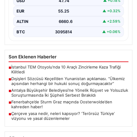
doğurmayacaktır”
USD
47.74
▲ +0.18%
EUR
55.25
▲ +0.32%
ALTIN
6660.6
▲ +2.59%
BTC
3095814
▲ +0.06%
Son Eklenen Haberler
İstanbul TEM Otoyolu’nda 10 Araçlı Zincirleme Kaza Trafiği
■
Kilitledi
Dışişleri Sözcüsü Keçeli’den Yunanistan açıklaması. “Ülkemiz
■
açısından herhangi bir hukuki sonuç doğurmayacaktır”
Antalya Büyükşehir Belediyesi’ne Yönelik Rüşvet ve Yolsuzluk
■
Soruşturmasında İki Şüpheli Serbest Bırakıldı
Fenerbahçe’de Sturm Graz maçında Oosterwolde’den
■
kahreden haber!
Çerçeve yasa nedir, neleri kapsıyor? ‘Terörsüz Türkiye’
■
vizyonu ve yasal düzenlemeler