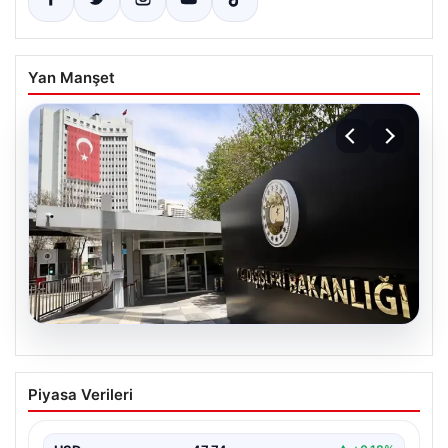
Yan Manşet
07.08.2026
Dışişleri Sözcüsü Keçeli’den
Piyasa Verileri
Yunanistan açıklaması. “Ülkemiz
açısından herhangi bir hukuki sonuç