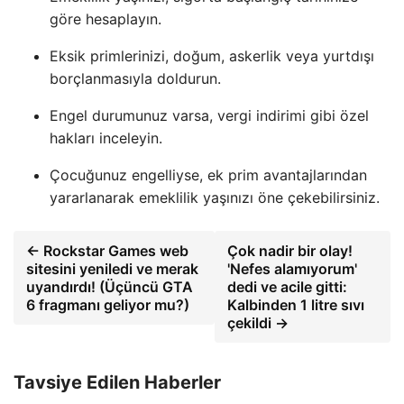
göre hesaplayın.
Eksik primlerinizi, doğum, askerlik veya yurtdışı
borçlanmasıyla doldurun.
Engel durumunuz varsa, vergi indirimi gibi özel
hakları inceleyin.
Çocuğunuz engelliyse, ek prim avantajlarından
yararlanarak emeklilik yaşınızı öne çekebilirsiniz.
← Rockstar Games web
Çok nadir bir olay!
sitesini yeniledi ve merak
'Nefes alamıyorum'
uyandırdı! (Üçüncü GTA
dedi ve acile gitti:
6 fragmanı geliyor mu?)
Kalbinden 1 litre sıvı
çekildi →
Tavsiye Edilen Haberler