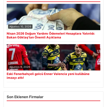
Ağustos 10, 2026
Nisan 2026 Doğum Yardımı Ödemeleri Hesaplara Yatırıldı:
Bakan Göktaş’tan Önemli Açıklama
Ağustos 9, 2026
Eski Fenerbahçeli golcü Enner Valencia yeni kulübüne
imzayı attı!
Son Eklenen Firmalar