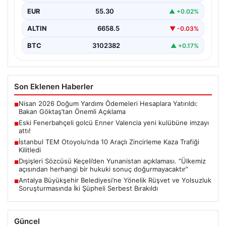
EUR
55.30
▲ +0.02%
ALTIN
6658.5
▼ -0.03%
BTC
3102382
▲ +0.17%
Son Eklenen Haberler
Nisan 2026 Doğum Yardımı Ödemeleri Hesaplara Yatırıldı:
■
Bakan Göktaş’tan Önemli Açıklama
Eski Fenerbahçeli golcü Enner Valencia yeni kulübüne imzayı
■
attı!
İstanbul TEM Otoyolu’nda 10 Araçlı Zincirleme Kaza Trafiği
■
Kilitledi
Dışişleri Sözcüsü Keçeli’den Yunanistan açıklaması. “Ülkemiz
■
açısından herhangi bir hukuki sonuç doğurmayacaktır”
Antalya Büyükşehir Belediyesi’ne Yönelik Rüşvet ve Yolsuzluk
■
Soruşturmasında İki Şüpheli Serbest Bırakıldı
Güncel